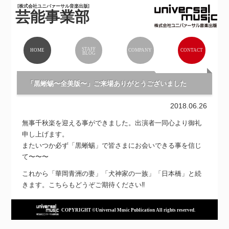
[株式会社ユニバァーサル音楽出版]
芸能事業部
STAFF
HOME
COMPANY
CONTACT
BLOG
「黒蜥蜴〜全美版〜」ご来場ありがとうございました
2018.06.26
無事千秋楽を迎える事ができました。出演者一同心より御礼
申し上げます。
またいつか必ず「黒蜥蜴」で皆さまにお会いできる事を信じ
て〜〜〜
これから「華岡青洲の妻」「犬神家の一族」「日本橋」と続
きます。こちらもどうぞご期待ください‼︎
COPYRIGHT ©Universal Music Publication All rights reserved.