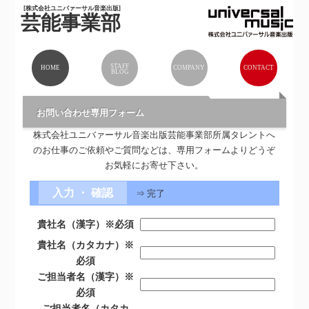
[株式会社ユニバァーサル音楽出版]
芸能事業部
STAFF
HOME
COMPANY
CONTACT
BLOG
お問い合わせ専用フォーム
株式会社ユニバァーサル音楽出版芸能事業部所属タレントへ
のお仕事のご依頼やご質問などは、専用フォームよりどうぞ
お気軽にお寄せ下さい。
入力 ・ 確認
⇒ 完了
貴社名（漢字）
※必須
貴社名（カタカナ）
※
必須
ご担当者名（漢字）
※
必須
ご担当者名（カタカ