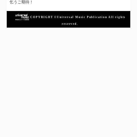
乞うご期待！
COPYRIGHT ©Universal Music Publication All rights
reserved.