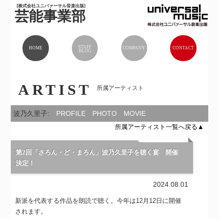
[株式会社ユニバァーサル音楽出版]
芸能事業部
STAFF
HOME
COMPANY
CONTACT
BLOG
ARTIST
所属アーティスト
波乃久里子:
PROFILE
PHOTO
MOVIE
所属アーティスト一覧へ戻る▲
第2回「さろん・ど・まろん」波乃久里子を聴く宴 開催
決定！
2024.08.01
新派を代表する作品を朗読で聴く。今年は12月12日に開催
されます。