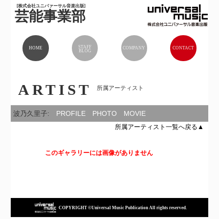
[株式会社ユニバァーサル音楽出版]
芸能事業部
STAFF
HOME
COMPANY
CONTACT
BLOG
ARTIST
所属アーティスト
波乃久里子:
PROFILE
PHOTO
MOVIE
所属アーティスト一覧へ戻る▲
このギャラリーには画像がありません
COPYRIGHT ©Universal Music Publication All rights reserved.